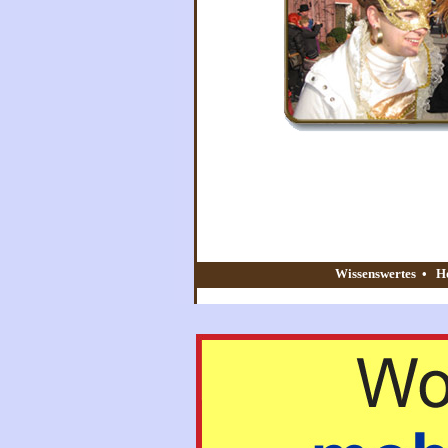
Wissenswertes
•
H