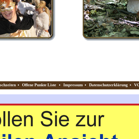
ochzeiten
•
Offene Punkte Liste
•
Impressum
•
Datenschutzerklärung
•
VG