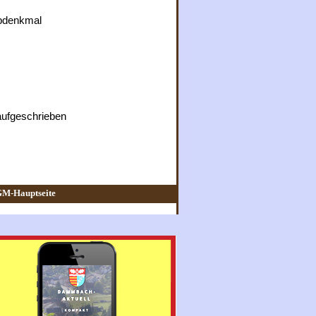
abdenkmal
aufgeschrieben
M-Hauptseite
Heimbuchenthal
chenthal
schiedenen
et