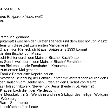
tenogramm):
te Ereignisse hierzu weiß,
n.
rsten Mal genannt
gekämpft zwischen den Grafen Rieneck und dem Bischof von Mainz
tens um diese Zeit zum ersten Mal genannt
 Grafen von Rieneck stirbt aus. Spätestens 1339 kommt
den Bischof von Mainz
echt Echter durch den Mainzer Bischof Bachförster
s Gundelwein durch den Mainzer Bischof Forsthübner
von Bickenbach die Forsthube in Krausenbach
 zum ersten Mal genannt
 Familie Echter eine Kapelle bauen
gewordene Belehnung der Familie Echter mit Wintersbach (durch den
 den Tausch vom Deutschen Orden an den Bischof von Mainz
as Holzschnitzwerk "Beweinung Jesu" (heute in St. Valentin)
 Krausenbach dient der Pferdezucht
in Messkelch in St. Wendelin und eine Sitzfigur des heiligen Wolfgan
Würzburg
 Pfarrei Sommerau
ieneck’schen freie Leute