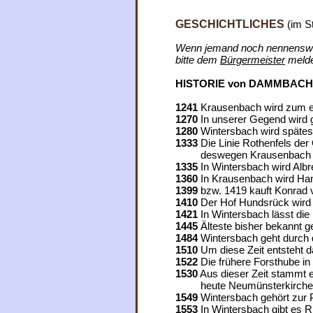
GESCHICHTLICHES
(im S
Wenn jemand noch nennenswer
bitte dem
Bürgermeister
melde
HISTORIE von DAMMBACH
1241
Krausenbach wird zum e
1270
In unserer Gegend wird 
1280
Wintersbach wird spätes
1333
Die Linie Rothenfels der
deswegen Krausenbach an 
1335
In Wintersbach wird Albr
1360
In Krausenbach wird Han
1399
bzw. 1419 kauft Konrad 
1410
Der Hof Hundsrück wird
1421
In Wintersbach lässt die
1445
Älteste bisher bekannt 
1484
Wintersbach geht durch
1510
Um diese Zeit entsteht d
1522
Die frühere Forsthube in
1530
Aus dieser Zeit stammt e
heute Neumünsterkirche 
1549
Wintersbach gehört zur
1553
In Wintersbach gibt es R