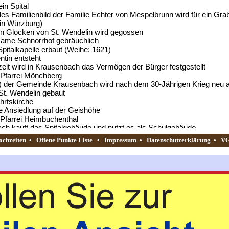
in Spital
des Familienbild der Familie Echter von Mespelbrunn wird für ein Gr
n Würzburg)
en Glocken von St. Wendelin wird gegossen
Name Schnorrhof gebräuchlich
pitalkapelle erbaut (Weihe: 1621)
ntin entsteht
t wird in Krausenbach das Vermögen der Bürger festgestellt
Pfarrei Mönchberg
 der Gemeinde Krausenbach wird nach dem 30-Jährigen Krieg neu 
St. Wendelin gebaut
ahrtskirche
e Ansiedlung auf der Geishöhe
Pfarrei Heimbuchenthal
h kauft das Spitalgebäude und nutzt es als Schulgebäude
.A. Hasenstab wohnt in Wintersbach
ochzeiten
•
Offene Punkte Liste
•
Impressum
•
Datenschutzerklärung
•
VG
meinden Wintersbach und Krausenbach einerseits und der Pfarrei 
aplanei für Wintersbach und Krausenbach mit Dienstsitz in Heimbu
senbach und Wintersbach
ndige Pfarrei
zer Kurfürst, kommt an die Regierung. Unsere Heimat gehört zu ver
en
 der Familie Rexroth gegründet
um Königreich Bayern
rden für Krausenbach und Wintersbach die jetzigen Friedhöfe gesegn
um Bistum Würzburg