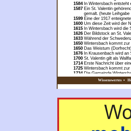
1584
In Wintersbach entsteht e
1587
Ein St. Valentin gehören
gemalt. (heute Leihgabe i
1599
Eine der 1917 enteignet
1600
Um diese Zeit wird der 
1615
In Wintersbach wird die S
1626
Der Bildstock an St. Vale
1633
Während der Schwedenzei
1650
Wintersbach kommt zur 
1650
Das Weistum (Dorfrecht)
1676
In Krausenbach wird an 
1700
St. Valentin gilt als Wallf
1714
Erste Nachricht über ein
1725
Wintersbach kommt zur 
1734
Die Gemeinde Wintersbac
1747
Der berühmte Wilderer J
Wissenswertes
•
H
1750
Vertrag zwischen den Ge
über die Errichtung einer K
1792
Hornviehseuche in Krau
1797
Wintersbach wird selbstä
1802
Dalberg, der letzte Main
kurzlebigen Staatsgebild
1813
Der Neuhammer wird von
1814
Unsere Heimat kommt z
1819
Am Fest Allerheiligen we
1821
Unsere Pfarrei kommt z